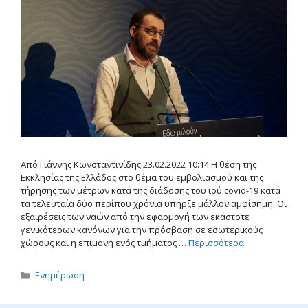
Από Γιάννης Κωνσταντινίδης 23.02.2022 10:14 Η θέση της
Εκκλησίας της Ελλάδος στο θέμα του εμβολιασμού και της
τήρησης των μέτρων κατά της διάδοσης του ιού covid-19 κατά
τα τελευταία δύο περίπου χρόνια υπήρξε μάλλον αμφίσημη. Οι
εξαιρέσεις των ναών από την εφαρμογή των εκάστοτε
γενικότερων κανόνων για την πρόσβαση σε εσωτερικούς
χώρους και η επιμονή ενός τμήματος …
Περισσότερα
Κατηγορίες
Ενημέρωση