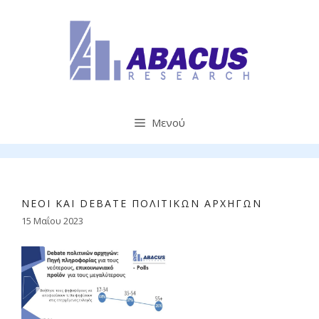
Μετάβαση
σε
περιεχόμενο
Μενού
ΝΈΟΙ ΚΑΙ DEBATE ΠΟΛΙΤΙΚΏΝ ΑΡΧΗΓΏΝ
15 Μαΐου 2023